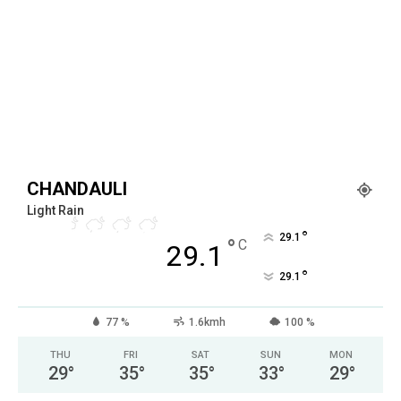
CHANDAULI
Light Rain
°
29.1
°
C
29.1
°
29.1
77 %
1.6kmh
100 %
THU
FRI
SAT
SUN
MON
29
°
35
°
35
°
33
°
29
°