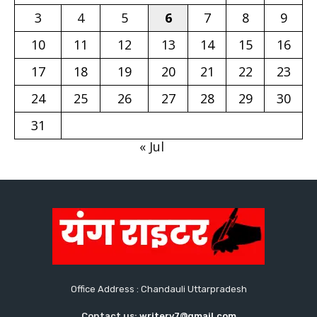
3
4
5
6
7
8
9
10
11
12
13
14
15
16
17
18
19
20
21
22
23
24
25
26
27
28
29
30
31
« Jul
Office Address : Chandauli Uttarpradesh
Contact us:
writery7@gmail.com