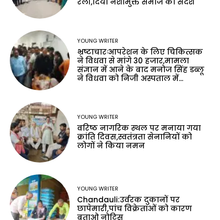
रैली,दिया नशामुक्त समाज का संदेश
YOUNG WRITER
भ्रष्टाचारःआपरेशन के लिए चिकित्सक
ने विधवा से मांगे 30 हजार,मामला
संज्ञान में आने के बाद मनोज सिंह डब्लू
ने विधवा को निजी अस्पताल में...
YOUNG WRITER
वरिष्ठ नागरिक स्थल पर मनाया गया
क्रांति दिवस,स्वतंत्रता सेनानियों को
लोगों ने किया नमन
YOUNG WRITER
Chandauli:उर्वरक दुकानों पर
छापेमारी,पांच विक्रेताओं को कारण
बताओ नोटिस