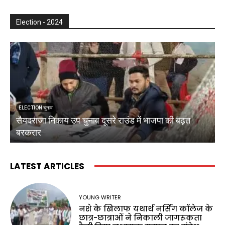
Election - 2024
ELECTION चुनाव
सैयदराजा निकाय उप चुनाव दूसरे राउंड में भाजपा की बढ़त
क
बरकरार
ब
LATEST ARTICLES
YOUNG WRITER
नशे के खिलाफ यथार्थ नर्सिंग कॉलेज के
छात्र-छात्राओं ने निकाली जागरूकता