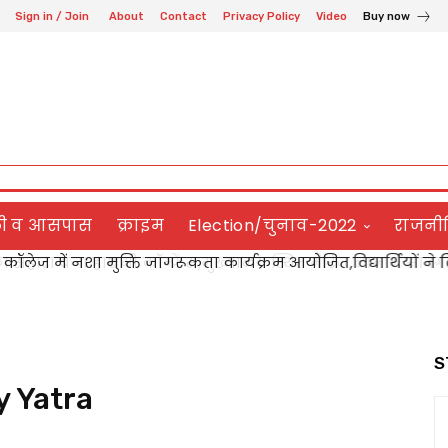
Sign in / Join
About
Contact
Privacy Policy
Video
Buy now
ली व आसपास
क्राइम
Election/चुनाव-2022
राजनी
कॉलेज में नशा मुक्ति जागरूकता कार्यक्रम आयोजित,विद्यार्थियों ने
हारा बना हाशमी कॉन्फ्रेंस,मुख्यालय स्थित मैरिज लान में सादगीपू
S
y Yatra