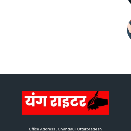
Office Address : Chandauli Uttarpradesh