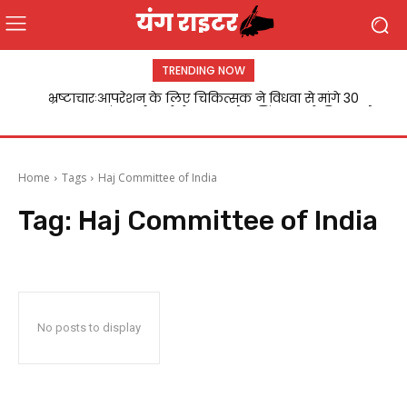
TRENDING NOW
वरिष्ठ नागरिक स्थल पर मनाया गया क्रांति दिवस,स्वतंत्रता सेनानियों
भ्रष्टाचारःआपरेशन के लिए चिकित्सक ने विधवा से मांगे 30
हजार,मामला संज्ञान में आने के बाद मनोज सिंह डब्लू ने विधवा को
को लोगों ने किया नमन
निजी अस्पताल में...
Home
Tags
Haj Committee of India
Tag:
Haj Committee of India
No posts to display