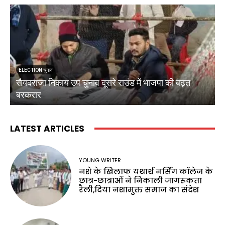
ELECTION चुनाव
सैयदराजा निकाय उप चुनाव दूसरे राउंड में भाजपा की बढ़त
क
बरकरार
ब
LATEST ARTICLES
YOUNG WRITER
नशे के खिलाफ यथार्थ नर्सिंग कॉलेज के
छात्र-छात्राओं ने निकाली जागरूकता
रैली,दिया नशामुक्त समाज का संदेश