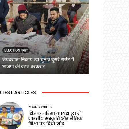
ELECTION चुनाव
ELECTION चुनाव
सैयदराजा निकाय उप चुनाव दूसरे राउंड में
कड़ी सुरक्षा व्यवस्
भाजपा की बढ़त बरकरार
वोटिंग,प्रेक्षक ने बू
ATEST ARTICLES
YOUNG WRITER
शिक्षक गरिमा कार्यशाला में
भारतीय संस्कृति और नैतिक
शिक्षा पर दिया जोर