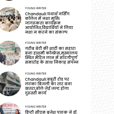
YOUNG WRITER
Chandauli:यथार्थ नर्सिंग
कॉलेज में नशा मुक्ति
जागरूकता कार्यक्रम
आयोजित,विद्यार्थियों ने लिया
नशा न करने का संकल्प
YOUNG WRITER
गरीब बेटी की शादी का सहारा
बना हाशमी कॉन्फ्रेंस,मुख्यालय
स्थित मैरिज लान में सादगीपूर्ण
समारोह के साथ निकाह संपन्न
YOUNG WRITER
Chandauli:बबुरी रोड पर
लटका बिजली का तार बना
खतरा,बोले जेई जल्द होगा
दुरुस्ती कार्य
YOUNG WRITER
डिप्टी सीएम बृजेश पाठक ने डॉ.