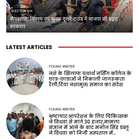
ELECTION चुनाव
सैयदराजा निकाय उप चुनाव दूसरे राउंड में भाजपा की बढ़त
क
बरकरार
ब
LATEST ARTICLES
YOUNG WRITER
नशे के खिलाफ यथार्थ नर्सिंग कॉलेज के
छात्र-छात्राओं ने निकाली जागरूकता
रैली,दिया नशामुक्त समाज का संदेश
YOUNG WRITER
भ्रष्टाचारःआपरेशन के लिए चिकित्सक
ने विधवा से मांगे 30 हजार,मामला
संज्ञान में आने के बाद मनोज सिंह डब्लू
ने विधवा को निजी अस्पताल में...