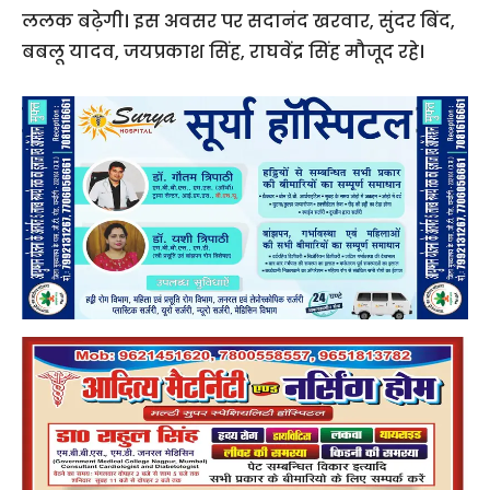
ललक बढ़ेगी। इस अवसर पर सदानंद खरवार, सुंदर बिंद,
बबलू यादव, जयप्रकाश सिंह, राघवेंद्र सिंह मौजूद रहे।