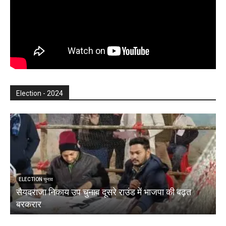
Election - 2024
ELECTION चुनाव
सैयदराजा निकाय उप चुनाव दूसरे राउंड में भाजपा की बढ़त
क
बरकरार
ब