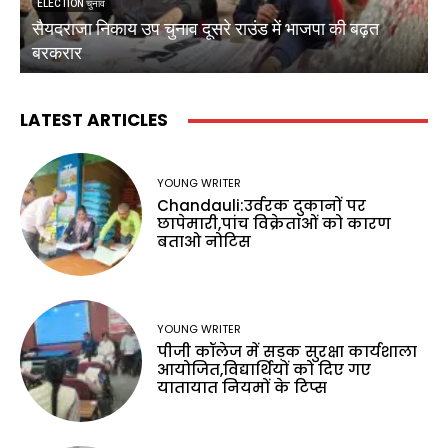
ELECTION चुनाव
सैयदराजा निकाय उप चुनाव दूसरे राउंड में भाजपा की बढ़त
क
बरकरार
ब
LATEST ARTICLES
YOUNG WRITER
Chandauli:उर्वरक दुकानों पर
छापेमारी,पांच विक्रेताओं को कारण
बताओ नोटिस
YOUNG WRITER
पीजी कॉलेज में सड़क सुरक्षा कार्यशाला
आयोजित,विद्यार्थियों को दिए गए
यातायात नियमों के टिप्स