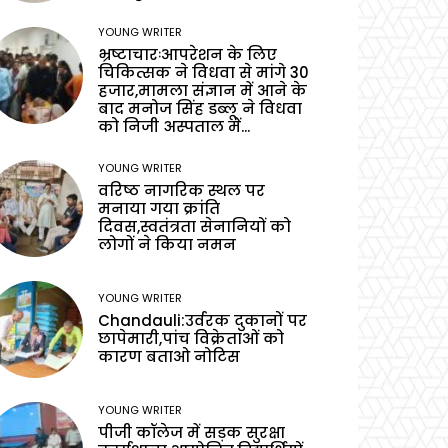
YOUNG WRITER
भ्रष्टाचारःआपरेशन के लिए
चिकित्सक ने विधवा से मांगे 30
हजार,मामला संज्ञान में आने के
बाद मनोज सिंह डब्लू ने विधवा
को निजी अस्पताल में...
YOUNG WRITER
वरिष्ठ नागरिक स्थल पर
मनाया गया क्रांति
दिवस,स्वतंत्रता सेनानियों को
लोगों ने किया नमन
YOUNG WRITER
Chandauli:उर्वरक दुकानों पर
छापेमारी,पांच विक्रेताओं को
कारण बताओ नोटिस
YOUNG WRITER
पीजी कॉलेज में सड़क सुरक्षा