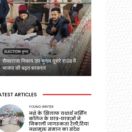
ELECTION चुनाव
ELECTION चुनाव
सैयदराजा निकाय उप चुनाव दूसरे राउंड में
कड़ी सुरक्षा व्यवस्
भाजपा की बढ़त बरकरार
वोटिंग,प्रेक्षक ने बू
ATEST ARTICLES
YOUNG WRITER
नशे के खिलाफ यथार्थ नर्सिंग
कॉलेज के छात्र-छात्राओं ने
निकाली जागरूकता रैली,दिया
नशामुक्त समाज का संदेश