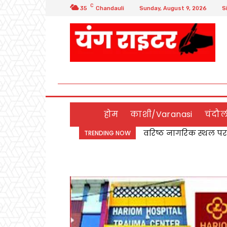
C
35
Chandauli
Sunday, August 9, 2026
S
होम
काशी/Varanasi
चंदौ
Chandauli:उर्वरक दुका
TRENDING NOW