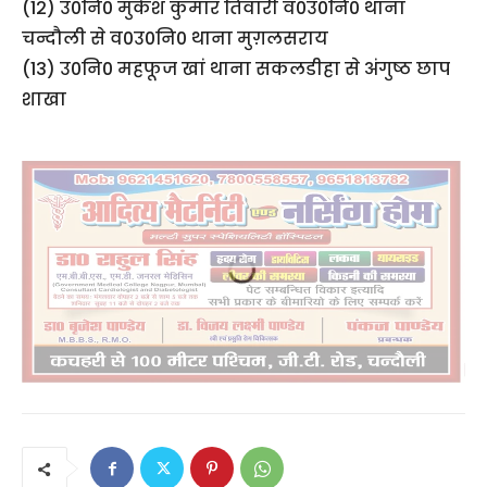
(12) उ0नि0 मुकेश कुमार तिवारी व0उ0नि0 थाना
चन्दौली से व0उ0नि0 थाना मुग़लसराय
(13) उ0नि0 महफूज खां थाना सकलडीहा से अंगुष्ठ छाप
शाखा