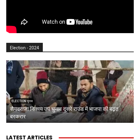
Election - 2024
ELECTION चुनाव
सैयदराजा निकाय उप चुनाव दूसरे राउंड में भाजपा की बढ़त
क
बरकरार
ब
LATEST ARTICLES