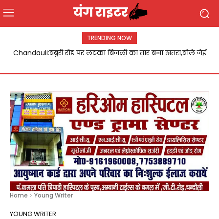
TRENDING NOW
Chandauli:बबुरी रोड पर लटका बिजली का तार बना खतरा,बोले जेई
डिप्टी सीएम बृजेश पाठक ने डॉ. विजय लक्ष्मी पाण्डेय को किया
जल्द होगा दुरुस्ती कार्य
सम्मानित
Home
Young Writer
YOUNG WRITER