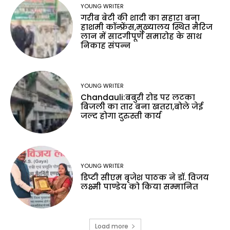
YOUNG WRITER
गरीब बेटी की शादी का सहारा बना
हाशमी कॉन्फ्रेंस,मुख्यालय स्थित मैरिज
लान में सादगीपूर्ण समारोह के साथ
निकाह संपन्न
YOUNG WRITER
Chandauli:बबुरी रोड पर लटका
बिजली का तार बना खतरा,बोले जेई
जल्द होगा दुरुस्ती कार्य
YOUNG WRITER
डिप्टी सीएम बृजेश पाठक ने डॉ. विजय
लक्ष्मी पाण्डेय को किया सम्मानित
Load more