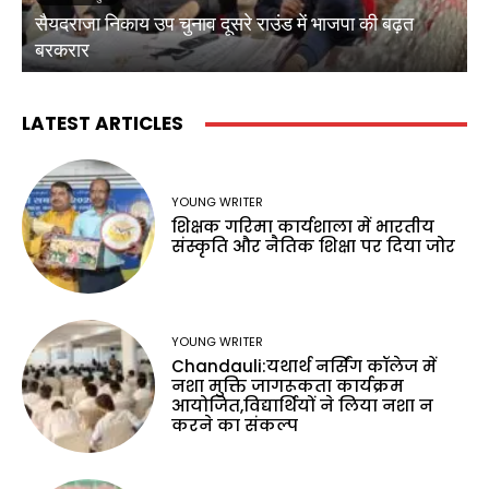
सैयदराजा निकाय उप चुनाव दूसरे राउंड में भाजपा की बढ़त
क
बरकरार
ब
LATEST ARTICLES
YOUNG WRITER
शिक्षक गरिमा कार्यशाला में भारतीय
संस्कृति और नैतिक शिक्षा पर दिया जोर
YOUNG WRITER
Chandauli:यथार्थ नर्सिंग कॉलेज में
नशा मुक्ति जागरूकता कार्यक्रम
आयोजित,विद्यार्थियों ने लिया नशा न
करने का संकल्प