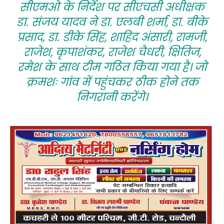
सीएमओ के निर्देश पर सीएचसी अधीक्षक
डा. संजय यादव ने डा. एलबी शर्मा, डा. बीके
प्रसाद, डा. डीके सिंह, शाहिद अंसारी, रामजी,
राजेश, कृपाशंकर, राजेश चैधरी, क्षितिज,
रमेश के साथ टीम गठित किया गया है। जो
क्रमशः गांव में पहुंचकर ठीक होने तक
निगरानी करेंगे।