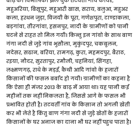
बाढ़ की विभीषिका झेल चुके तटवर्ती गांव कांवर,
महुअरिया, बिसूपुर, महुआरी खास, सराय, बलुआ, महुअर
कला, हरधन जुड़ा, विजयी के पूरा, गणेशपुरा, टाण्डाकला,
बड़गांवा, तीरगांवा, हसनपुर, नादी के ग्रामीणों को पानी
घटने से राहत तो मिल गयी। किन्तु इन गांवो के साथ बाण
गंगा नदी से जुड़े गांव भुसौला, मुकुंदपुर, चकबुलन,
नदेसर, सढान, बरिया, रामगढ़, कुरा, महमदपुर, बैराठ,
रइया, नौदर, सुरतापुर, रमौली, चहनियां, सिंगहा,
लक्ष्मणगढ़, राधे के मड़ई, कैथी आदि गांवो के हजारों
किसानों की फसल बर्बाद हो गयी। ग्रामीणों का कहना है
कि ऐसा ही मंजर 2013 के बाढ़ में आया था। यह पानी कई
महीनों तक नहीं निकलता है, जिससे आगे के फसल भी
प्रभावित होती है। तटवर्ती गांव के किसान तो अगली खेती
कर भी लेते है किंतु बाण गंगा नदी से जुड़े खेतों के हजारों
किसानों के घर अनाज का दाना भी घर नहीं पहुच पाता है।