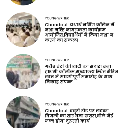
YOUNG WRITER
Chandauli:यथार्थ नर्सिंग कॉलेज में
नशा मुक्ति जागरूकता कार्यक्रम
आयोजित,विद्यार्थियों ने लिया नशा न
करने का संकल्प
YOUNG WRITER
गरीब बेटी की शादी का सहारा बना
हाशमी कॉन्फ्रेंस,मुख्यालय स्थित मैरिज
लान में सादगीपूर्ण समारोह के साथ
निकाह संपन्न
YOUNG WRITER
Chandauli:बबुरी रोड पर लटका
बिजली का तार बना खतरा,बोले जेई
जल्द होगा दुरुस्ती कार्य