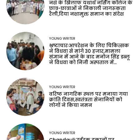
नशे के खिलाफ यथार्थ नर्सिंग कॉलेज के
छात्र-छात्राओं ने निकाली जागरूकता
रैली,दिया नशामुक्त समाज का संदेश
YOUNG WRITER
भ्रष्टाचारःआपरेशन के लिए चिकित्सक
ने विधवा से मांगे 30 हजार,मामला
संज्ञान में आने के बाद मनोज सिंह डब्लू
ने विधवा को निजी अस्पताल में...
YOUNG WRITER
वरिष्ठ नागरिक स्थल पर मनाया गया
क्रांति दिवस,स्वतंत्रता सेनानियों को
लोगों ने किया नमन
YOUNG WRITER
Chandauli:उर्वरक दुकानों पर