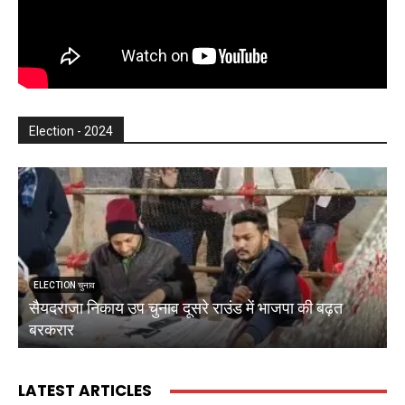
Election - 2024
ELECTION चुनाव
सैयदराजा निकाय उप चुनाव दूसरे राउंड में भाजपा की बढ़त
क
बरकरार
ब
LATEST ARTICLES