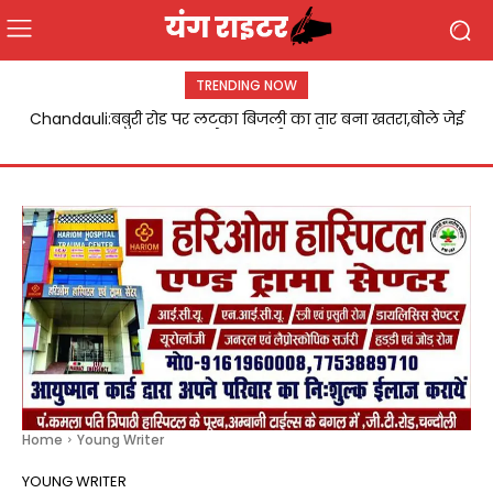
TRENDING NOW
Chandauli:बबुरी रोड पर लटका बिजली का तार बना खतरा,बोले जेई
डिप्टी सीएम बृजेश पाठक ने डॉ. विजय लक्ष्मी पाण्डेय को किया
जल्द होगा दुरुस्ती कार्य
सम्मानित
Home
Young Writer
YOUNG WRITER