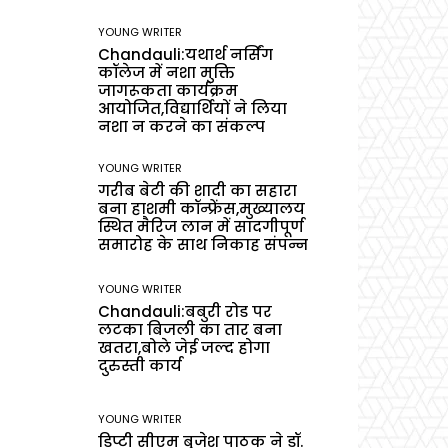
YOUNG WRITER
Chandauli:यथार्थ नर्सिंग
कॉलेज में नशा मुक्ति
जागरूकता कार्यक्रम
आयोजित,विद्यार्थियों ने लिया
नशा न करने का संकल्प
YOUNG WRITER
गरीब बेटी की शादी का सहारा
बना हाशमी कॉन्फ्रेंस,मुख्यालय
स्थित मैरिज लान में सादगीपूर्ण
समारोह के साथ निकाह संपन्न
YOUNG WRITER
Chandauli:बबुरी रोड पर
लटका बिजली का तार बना
खतरा,बोले जेई जल्द होगा
दुरुस्ती कार्य
YOUNG WRITER
डिप्टी सीएम बृजेश पाठक ने डॉ.