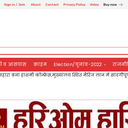
Sign in / Join
About
Contact
Privacy Policy
Video
Buy now
ली व आसपास
क्राइम
Election/चुनाव-2022
राजनी
हारा बना हाशमी कॉन्फ्रेंस,मुख्यालय स्थित मैरिज लान में सादगीपू
 पर लटका बिजली का तार बना खतरा,बोले जेई जल्द होगा दुरुस्ती क