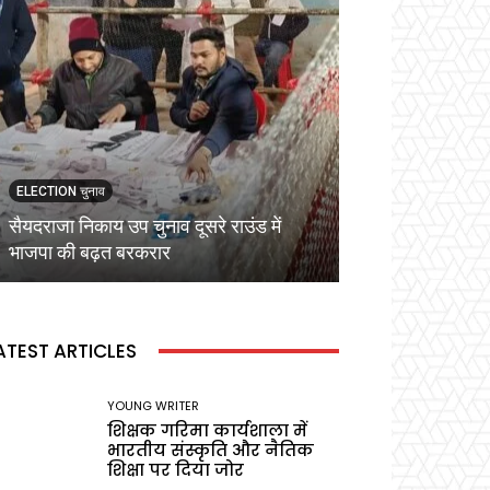
ELECTION चुनाव
ELECTION चुनाव
सैयदराजा निकाय उप चुनाव दूसरे राउंड में
कड़ी सुरक्षा व्यवस्
भाजपा की बढ़त बरकरार
वोटिंग,प्रेक्षक ने बू
ATEST ARTICLES
YOUNG WRITER
शिक्षक गरिमा कार्यशाला में
भारतीय संस्कृति और नैतिक
शिक्षा पर दिया जोर