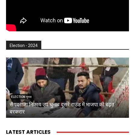
Election - 2024
ELECTION चुनाव
सैयदराजा निकाय उप चुनाव दूसरे राउंड में भाजपा की बढ़त
क
बरकरार
ब
LATEST ARTICLES