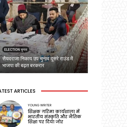
ELECTION चुनाव
ELECTION चुनाव
सैयदराजा निकाय उप चुनाव दूसरे राउंड में
कड़ी सुरक्षा व्यवस्
भाजपा की बढ़त बरकरार
वोटिंग,प्रेक्षक ने बू
ATEST ARTICLES
YOUNG WRITER
शिक्षक गरिमा कार्यशाला में
भारतीय संस्कृति और नैतिक
शिक्षा पर दिया जोर