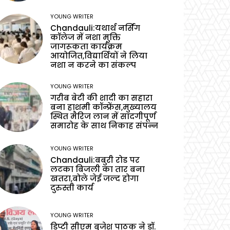
YOUNG WRITER
Chandauli:यथार्थ नर्सिंग
कॉलेज में नशा मुक्ति
जागरूकता कार्यक्रम
आयोजित,विद्यार्थियों ने लिया
नशा न करने का संकल्प
YOUNG WRITER
गरीब बेटी की शादी का सहारा
बना हाशमी कॉन्फ्रेंस,मुख्यालय
स्थित मैरिज लान में सादगीपूर्ण
समारोह के साथ निकाह संपन्न
YOUNG WRITER
Chandauli:बबुरी रोड पर
लटका बिजली का तार बना
खतरा,बोले जेई जल्द होगा
दुरुस्ती कार्य
YOUNG WRITER
डिप्टी सीएम बृजेश पाठक ने डॉ.