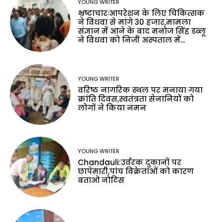
YOUNG WRITER
भ्रष्टाचारःआपरेशन के लिए चिकित्सक
ने विधवा से मांगे 30 हजार,मामला
संज्ञान में आने के बाद मनोज सिंह डब्लू
ने विधवा को निजी अस्पताल में...
YOUNG WRITER
वरिष्ठ नागरिक स्थल पर मनाया गया
क्रांति दिवस,स्वतंत्रता सेनानियों को
लोगों ने किया नमन
YOUNG WRITER
Chandauli:उर्वरक दुकानों पर
छापेमारी,पांच विक्रेताओं को कारण
बताओ नोटिस