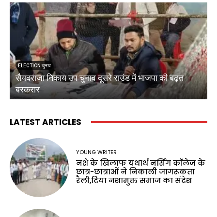
ELECTION चुनाव
सैयदराजा निकाय उप चुनाव दूसरे राउंड में भाजपा की बढ़त
क
बरकरार
ब
LATEST ARTICLES
YOUNG WRITER
नशे के खिलाफ यथार्थ नर्सिंग कॉलेज के
छात्र-छात्राओं ने निकाली जागरूकता
रैली,दिया नशामुक्त समाज का संदेश