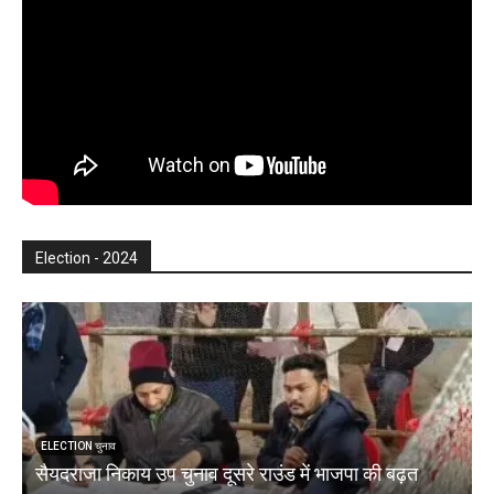
Election - 2024
ELECTION चुनाव
सैयदराजा निकाय उप चुनाव दूसरे राउंड में भाजपा की बढ़त
क