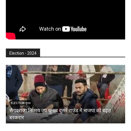
Election - 2024
ELECTION चुनाव
सैयदराजा निकाय उप चुनाव दूसरे राउंड में भाजपा की बढ़त
क
बरकरार
ब