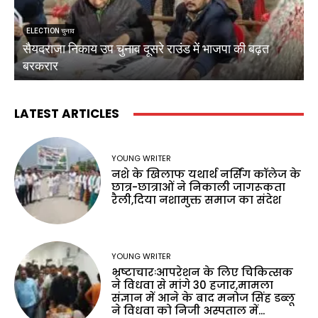
ELECTION चुनाव
सैयदराजा निकाय उप चुनाव दूसरे राउंड में भाजपा की बढ़त
क
बरकरार
ब
LATEST ARTICLES
YOUNG WRITER
नशे के खिलाफ यथार्थ नर्सिंग कॉलेज के
छात्र-छात्राओं ने निकाली जागरूकता
रैली,दिया नशामुक्त समाज का संदेश
YOUNG WRITER
भ्रष्टाचारःआपरेशन के लिए चिकित्सक
ने विधवा से मांगे 30 हजार,मामला
संज्ञान में आने के बाद मनोज सिंह डब्लू
ने विधवा को निजी अस्पताल में...