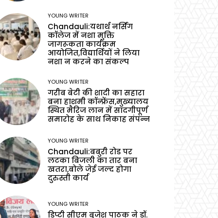
YOUNG WRITER
Chandauli:यथार्थ नर्सिंग
कॉलेज में नशा मुक्ति
जागरूकता कार्यक्रम
आयोजित,विद्यार्थियों ने लिया
नशा न करने का संकल्प
YOUNG WRITER
गरीब बेटी की शादी का सहारा
बना हाशमी कॉन्फ्रेंस,मुख्यालय
स्थित मैरिज लान में सादगीपूर्ण
समारोह के साथ निकाह संपन्न
YOUNG WRITER
Chandauli:बबुरी रोड पर
लटका बिजली का तार बना
खतरा,बोले जेई जल्द होगा
दुरुस्ती कार्य
YOUNG WRITER
डिप्टी सीएम बृजेश पाठक ने डॉ.