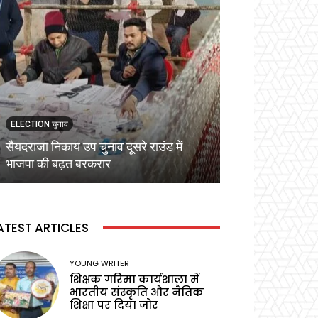
ELECTION चुनाव
ELECTION चुनाव
सैयदराजा निकाय उप चुनाव दूसरे राउंड में
कड़ी सुरक्षा व्यवस्
भाजपा की बढ़त बरकरार
वोटिंग,प्रेक्षक ने बू
ATEST ARTICLES
YOUNG WRITER
शिक्षक गरिमा कार्यशाला में
भारतीय संस्कृति और नैतिक
शिक्षा पर दिया जोर