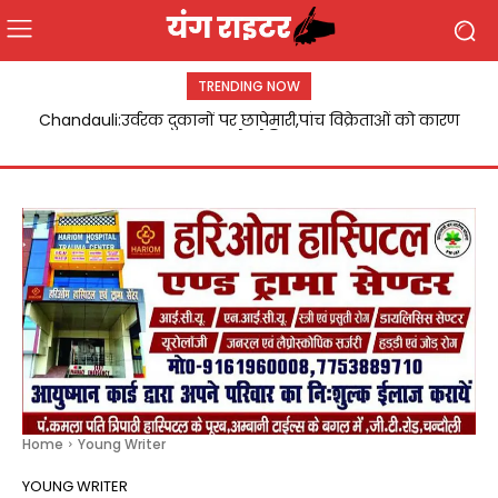
TRENDING NOW
Chandauli:उर्वरक दुकानों पर छापेमारी,पांच विक्रेताओं को कारण
पीजी कॉलेज में सड़क सुरक्षा कार्यशाला आयोजित,विद्यार्थियों को दिए
गए यातायात नियमों के टिप्स
बताओ नोटिस
Home
Young Writer
YOUNG WRITER