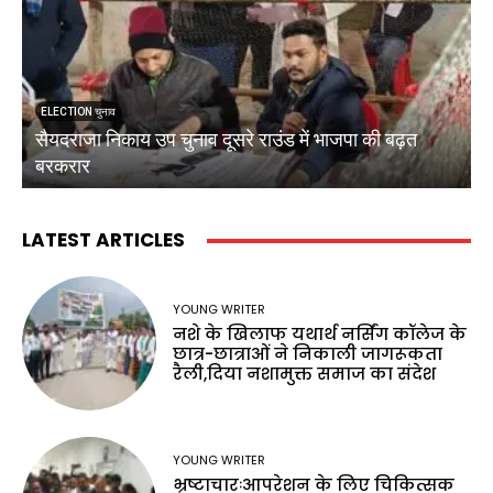
ELECTION चुनाव
सैयदराजा निकाय उप चुनाव दूसरे राउंड में भाजपा की बढ़त
क
बरकरार
ब
LATEST ARTICLES
YOUNG WRITER
नशे के खिलाफ यथार्थ नर्सिंग कॉलेज के
छात्र-छात्राओं ने निकाली जागरूकता
रैली,दिया नशामुक्त समाज का संदेश
YOUNG WRITER
भ्रष्टाचारःआपरेशन के लिए चिकित्सक