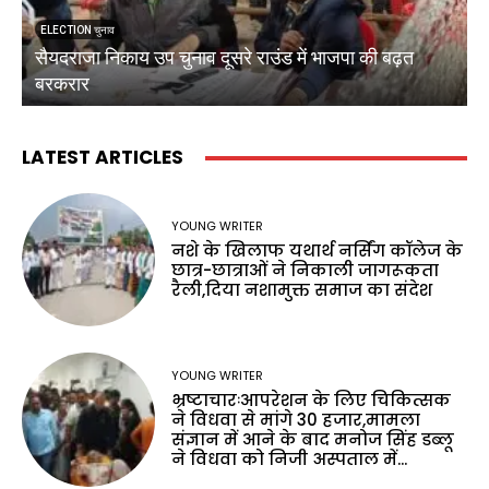
ELECTION चुनाव
सैयदराजा निकाय उप चुनाव दूसरे राउंड में भाजपा की बढ़त
क
बरकरार
ब
LATEST ARTICLES
YOUNG WRITER
नशे के खिलाफ यथार्थ नर्सिंग कॉलेज के
छात्र-छात्राओं ने निकाली जागरूकता
रैली,दिया नशामुक्त समाज का संदेश
YOUNG WRITER
भ्रष्टाचारःआपरेशन के लिए चिकित्सक
ने विधवा से मांगे 30 हजार,मामला
संज्ञान में आने के बाद मनोज सिंह डब्लू
ने विधवा को निजी अस्पताल में...