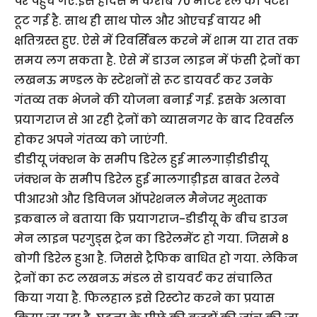
पर पहुंच गए.इस हादसे में करीब 70 मीटर रेल की पटरी
टूट गई है. साथ ही साथ पोल और ओएचई वायर भी
क्षतिग्रस्त हुए. ऐसे में रिवर्सिबल करने में शाम या रात तक
समय लग सकता है. ऐसे में डाउन लाइन में फंसी ट्रेनों का
लखनऊ मण्डल के स्टेशनों से रूट डायवर्ट कर उनके
गंतव्य तक भेजने की योजना बनाई गई. इसके अलावा
प्रयागराज से आ रही ट्रेनों को व्यासनगर के बाद रिवर्सल
होकर अपने गंतव्य को जाएंगी.
डीडीयू जंक्शन के समीप डिरेल हुई मालगाड़ीडीडीयू
जंक्शन के समीप डिरेल हुई मालगाड़ीइस बाबत रेलवे
पीआरओ और डिविजन ऑपरेशनल मैनेजर मुश्ताक
इकबाल ने बताया कि प्रयागराज-डीडीयू के बीच डाउन
मेन लाइन परगुड्स ट्रेन का डिरेलमेंट हो गया. जिसमे 8
बोगी डिरेल हुआ है. जिससे ट्रैफिक बाधित हो गया. लेकिन
ट्रेनों का रूट लखनऊ मंडल से डायवर्ट कर संचालित
किया गया है. फिलहाल इसे रिस्टोर करने का प्रयास