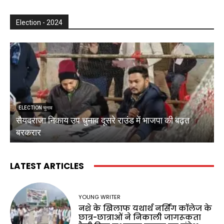
Election - 2024
ELECTION चुनाव
सैयदराजा निकाय उप चुनाव दूसरे राउंड में भाजपा की बढ़त
क
बरकरार
ब
LATEST ARTICLES
YOUNG WRITER
नशे के खिलाफ यथार्थ नर्सिंग कॉलेज के
छात्र-छात्राओं ने निकाली जागरूकता