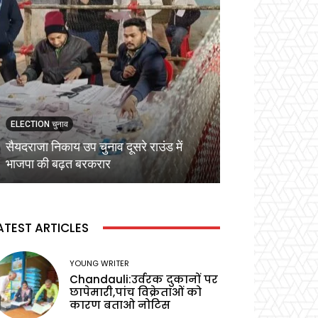
ELECTION चुनाव
ELECTION चुनाव
सैयदराजा निकाय उप चुनाव दूसरे राउंड में
कड़ी सुरक्षा व्यवस्
भाजपा की बढ़त बरकरार
वोटिंग,प्रेक्षक ने बू
ATEST ARTICLES
YOUNG WRITER
Chandauli:उर्वरक दुकानों पर
छापेमारी,पांच विक्रेताओं को
कारण बताओ नोटिस