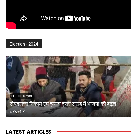
Election - 2024
ELECTION चुनाव
सैयदराजा निकाय उप चुनाव दूसरे राउंड में भाजपा की बढ़त
क
बरकरार
ब
LATEST ARTICLES