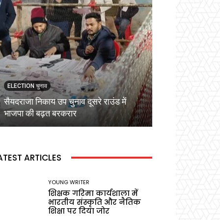
ELECTION चुनाव
ELECTION चुनाव
सैयदराजा निकाय उप चुनाव दूसरे राउंड में
कड़ी सुरक्षा व्यवस्
भाजपा की बढ़त बरकरार
वोटिंग,प्रेक्षक ने बू
ATEST ARTICLES
YOUNG WRITER
शिक्षक गरिमा कार्यशाला में
भारतीय संस्कृति और नैतिक
शिक्षा पर दिया जोर