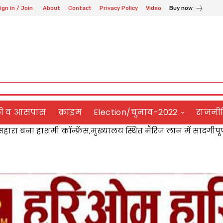
ign in / Join
About
Contact
Privacy Policy
Video
Buy now
ली व आसपास
क्राइम
Election/चुनाव-2022
राजनी
ारा बना हाशमी कॉन्फ्रेंस,मुख्यालय स्थित मैरिज लान में सादगीपूर
पर लटका बिजली का तार बना खतरा,बोले जेई जल्द होगा दुरुस्ती का