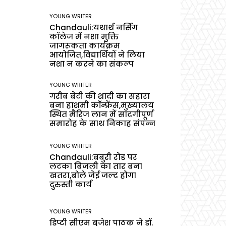
YOUNG WRITER
Chandauli:यथार्थ नर्सिंग
कॉलेज में नशा मुक्ति
जागरूकता कार्यक्रम
आयोजित,विद्यार्थियों ने लिया
नशा न करने का संकल्प
YOUNG WRITER
गरीब बेटी की शादी का सहारा
बना हाशमी कॉन्फ्रेंस,मुख्यालय
स्थित मैरिज लान में सादगीपूर्ण
समारोह के साथ निकाह संपन्न
YOUNG WRITER
Chandauli:बबुरी रोड पर
लटका बिजली का तार बना
खतरा,बोले जेई जल्द होगा
दुरुस्ती कार्य
YOUNG WRITER
डिप्टी सीएम बृजेश पाठक ने डॉ.