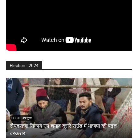
Election - 2024
ELECTION चुनाव
सैयदराजा निकाय उप चुनाव दूसरे राउंड में भाजपा की बढ़त
क
बरकरार
ब