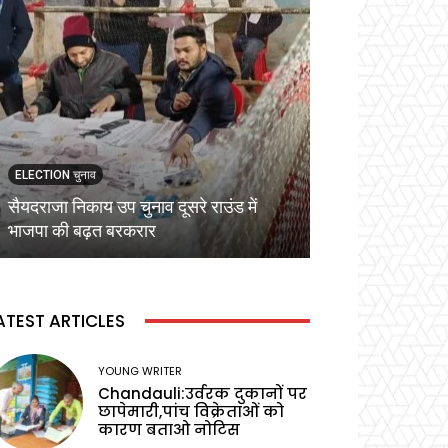
ELECTION चुनाव
ELECTION चुनाव
सैयदराजा निकाय उप चुनाव दूसरे राउंड में
कड़ी सुरक्षा व्यवस्
भाजपा की बढ़त बरकरार
वोटिंग,प्रेक्षक ने बू
ATEST ARTICLES
YOUNG WRITER
Chandauli:उर्वरक दुकानों पर
छापेमारी,पांच विक्रेताओं को
कारण बताओ नोटिस