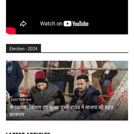
Election - 2024
ELECTION चुनाव
सैयदराजा निकाय उप चुनाव दूसरे राउंड में भाजपा की बढ़त
क
बरकरार
ब