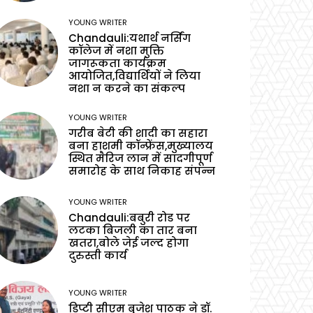
YOUNG WRITER
Chandauli:यथार्थ नर्सिंग
कॉलेज में नशा मुक्ति
जागरूकता कार्यक्रम
आयोजित,विद्यार्थियों ने लिया
नशा न करने का संकल्प
YOUNG WRITER
गरीब बेटी की शादी का सहारा
बना हाशमी कॉन्फ्रेंस,मुख्यालय
स्थित मैरिज लान में सादगीपूर्ण
समारोह के साथ निकाह संपन्न
YOUNG WRITER
Chandauli:बबुरी रोड पर
लटका बिजली का तार बना
खतरा,बोले जेई जल्द होगा
दुरुस्ती कार्य
YOUNG WRITER
डिप्टी सीएम बृजेश पाठक ने डॉ.