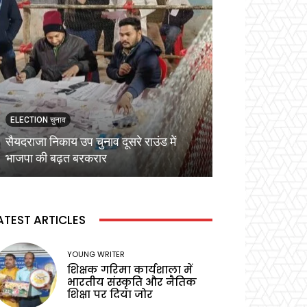
ELECTION चुनाव
ELECTION चुनाव
सैयदराजा निकाय उप चुनाव दूसरे राउंड में
कड़ी सुरक्षा व्यवस्
भाजपा की बढ़त बरकरार
वोटिंग,प्रेक्षक ने बू
ATEST ARTICLES
YOUNG WRITER
शिक्षक गरिमा कार्यशाला में
भारतीय संस्कृति और नैतिक
शिक्षा पर दिया जोर