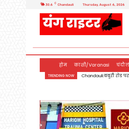
C
30.6
Chandauli
Thursday, August 6, 2026
होम
काशी/Varanasi
चंदौ
Chandauli:बबुरी रोड पर ल
डिप्टी सीएम बृजेश पाठक
TRENDING NOW