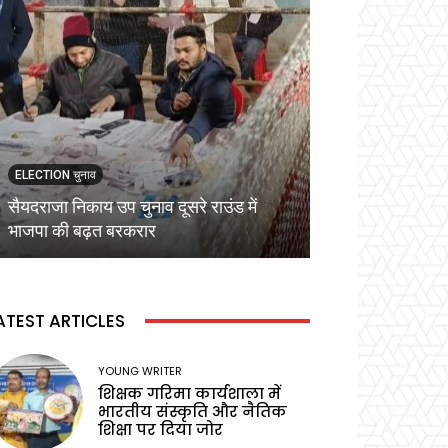
ELECTION चुनाव
ELECTION चुनाव
सैयदराजा निकाय उप चुनाव दूसरे राउंड में
कड़ी सुरक्षा व्यवस्
भाजपा की बढ़त बरकरार
वोटिंग,प्रेक्षक ने बू
ATEST ARTICLES
YOUNG WRITER
शिक्षक गरिमा कार्यशाला में
भारतीय संस्कृति और नैतिक
शिक्षा पर दिया जोर