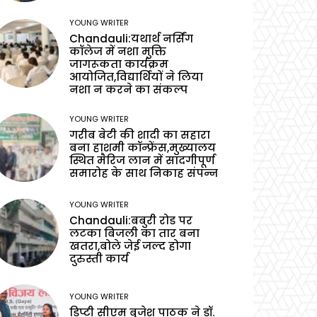
YOUNG WRITER
Chandauli:यथार्थ नर्सिंग
कॉलेज में नशा मुक्ति
जागरूकता कार्यक्रम
आयोजित,विद्यार्थियों ने लिया
नशा न करने का संकल्प
YOUNG WRITER
गरीब बेटी की शादी का सहारा
बना हाशमी कॉन्फ्रेंस,मुख्यालय
स्थित मैरिज लान में सादगीपूर्ण
समारोह के साथ निकाह संपन्न
YOUNG WRITER
Chandauli:बबुरी रोड पर
लटका बिजली का तार बना
खतरा,बोले जेई जल्द होगा
दुरुस्ती कार्य
YOUNG WRITER
डिप्टी सीएम बृजेश पाठक ने डॉ.