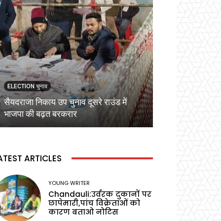
ELECTION चुनाव
ELECTION चुनाव
सैयदराजा निकाय उप चुनाव दूसरे राउंड में
कड़ी सुरक्षा व्यवस्
भाजपा की बढ़त बरकरार
वोटिंग,प्रेक्षक ने बू
ATEST ARTICLES
YOUNG WRITER
Chandauli:उर्वरक दुकानों पर
छापेमारी,पांच विक्रेताओं को
कारण बताओ नोटिस