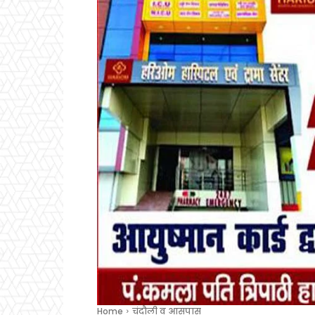
Home
चंदौली व आसपास