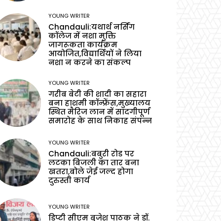
YOUNG WRITER
Chandauli:यथार्थ नर्सिंग
कॉलेज में नशा मुक्ति
जागरूकता कार्यक्रम
आयोजित,विद्यार्थियों ने लिया
नशा न करने का संकल्प
YOUNG WRITER
गरीब बेटी की शादी का सहारा
बना हाशमी कॉन्फ्रेंस,मुख्यालय
स्थित मैरिज लान में सादगीपूर्ण
समारोह के साथ निकाह संपन्न
YOUNG WRITER
Chandauli:बबुरी रोड पर
लटका बिजली का तार बना
खतरा,बोले जेई जल्द होगा
दुरुस्ती कार्य
YOUNG WRITER
डिप्टी सीएम बृजेश पाठक ने डॉ.