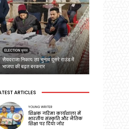
ELECTION चुनाव
ELECTION चुनाव
सैयदराजा निकाय उप चुनाव दूसरे राउंड में
कड़ी सुरक्षा व्यवस्
भाजपा की बढ़त बरकरार
वोटिंग,प्रेक्षक ने बू
ATEST ARTICLES
YOUNG WRITER
शिक्षक गरिमा कार्यशाला में
भारतीय संस्कृति और नैतिक
शिक्षा पर दिया जोर