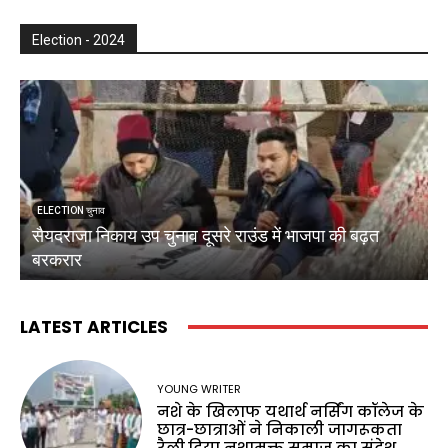
Election - 2024
ELECTION चुनाव
सैयदराजा निकाय उप चुनाव दूसरे राउंड में भाजपा की बढ़त
क
बरकरार
ब
LATEST ARTICLES
YOUNG WRITER
नशे के खिलाफ यथार्थ नर्सिंग कॉलेज के
छात्र-छात्राओं ने निकाली जागरूकता
रैली,दिया नशामुक्त समाज का संदेश