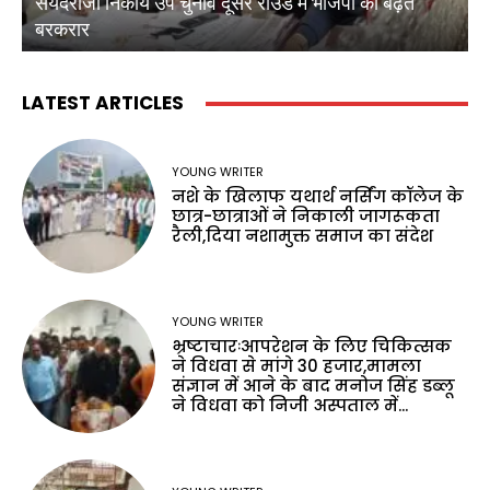
सैयदराजा निकाय उप चुनाव दूसरे राउंड में भाजपा की बढ़त
क
बरकरार
ब
LATEST ARTICLES
YOUNG WRITER
नशे के खिलाफ यथार्थ नर्सिंग कॉलेज के
छात्र-छात्राओं ने निकाली जागरूकता
रैली,दिया नशामुक्त समाज का संदेश
YOUNG WRITER
भ्रष्टाचारःआपरेशन के लिए चिकित्सक
ने विधवा से मांगे 30 हजार,मामला
संज्ञान में आने के बाद मनोज सिंह डब्लू
ने विधवा को निजी अस्पताल में...