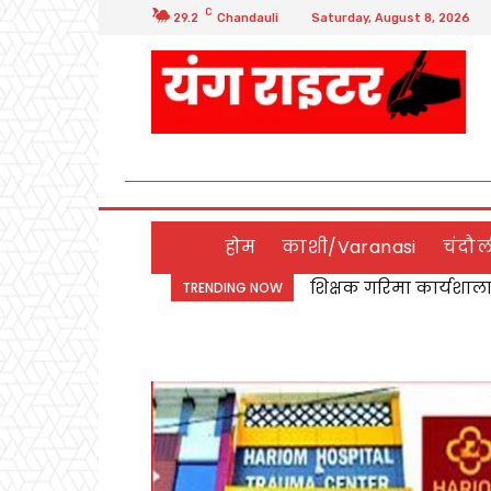
C
29.2
Chandauli
Saturday, August 8, 2026
होम
काशी/Varanasi
चंदौ
Chandauli:यथार्थ नर्सिं
TRENDING NOW
संकल्प