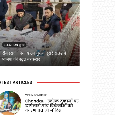
ELECTION चुनाव
ELECTION चुनाव
सैयदराजा निकाय उप चुनाव दूसरे राउंड में
कड़ी सुरक्षा व्यवस्
भाजपा की बढ़त बरकरार
वोटिंग,प्रेक्षक ने बू
ATEST ARTICLES
YOUNG WRITER
Chandauli:उर्वरक दुकानों पर
छापेमारी,पांच विक्रेताओं को
कारण बताओ नोटिस