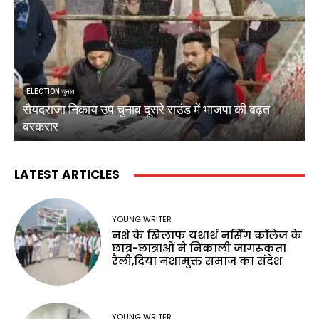
ELECTION चुनाव
सैयदराजा निकाय उप चुनाव दूसरे राउंड में भाजपा की बढ़त
क
बरकरार
ब
LATEST ARTICLES
YOUNG WRITER
नशे के खिलाफ यथार्थ नर्सिंग कॉलेज के
छात्र-छात्राओं ने निकाली जागरूकता
रैली,दिया नशामुक्त समाज का संदेश
YOUNG WRITER