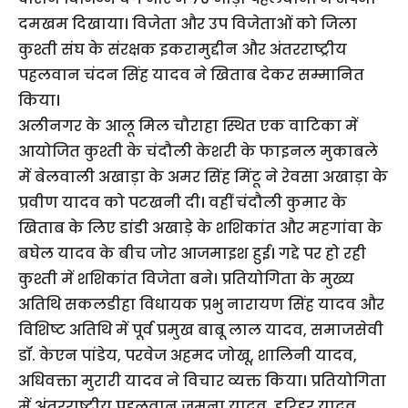
दमखम दिखाया। विजेता और उप विजेताओं को जिला
कुश्ती संघ के संरक्षक इकरामुद्दीन और अंतरराष्ट्रीय
पहलवान चंदन सिंह यादव ने खिताब देकर सम्मानित
किया।
अलीनगर के आलू मिल चौराहा स्थित एक वाटिका में
आयोजित कुश्ती के चंदौली केशरी के फाइनल मुकाबले
में बेलवाली अखाड़ा के अमर सिंह मिंटू ने रेवसा अखाड़ा के
प्रवीण यादव को पटखनी दी। वहीं चंदौली कुमार के
खिताब के लिए डांडी अखाड़े के शशिकांत और महगांवा के
बघेल यादव के बीच जोर आजमाइश हुई। गद्दे पर हो रही
कुश्ती में शशिकांत विजेता बने। प्रतियोगिता के मुख्य
अतिथि सकलडीहा विधायक प्रभु नारायण सिंह यादव और
विशिष्ट अतिथि में पूर्व प्रमुख बाबू लाल यादव, समाजसेवी
डॉ. केएन पांडेय, परवेज अहमद जोखू, शालिनी यादव,
अधिवक्ता मुरारी यादव ने विचार व्यक्त किया। प्रतियोगिता
में अंतरराष्ट्रीय पहलवान जमुना यादव, हरिहर यादव,