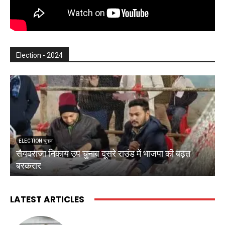
Election - 2024
ELECTION चुनाव
सैयदराजा निकाय उप चुनाव दूसरे राउंड में भाजपा की बढ़त
क
बरकरार
ब
LATEST ARTICLES