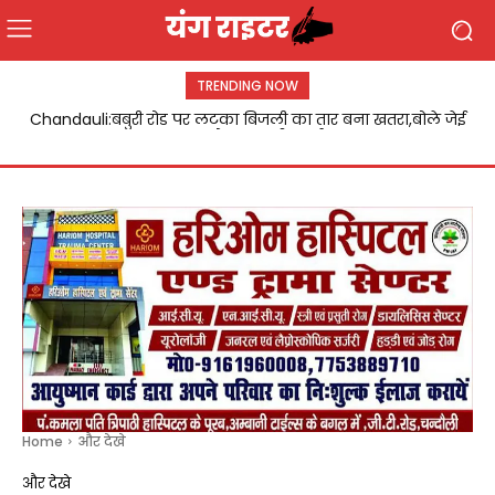
TRENDING NOW
Chandauli:बबुरी रोड पर लटका बिजली का तार बना खतरा,बोले जेई
डिप्टी सीएम बृजेश पाठक ने डॉ. विजय लक्ष्मी पाण्डेय को किया
जल्द होगा दुरुस्ती कार्य
सम्मानित
Home
और देखे
और देखे