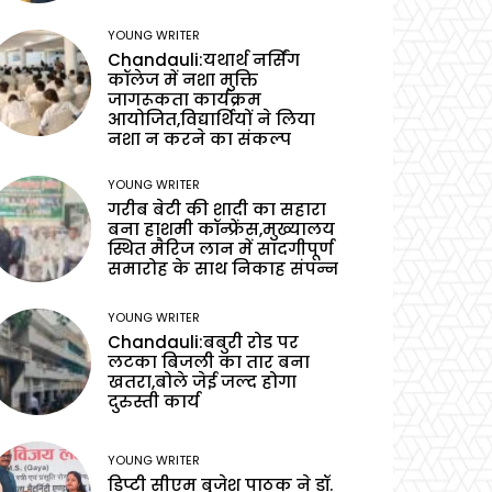
YOUNG WRITER
Chandauli:यथार्थ नर्सिंग
कॉलेज में नशा मुक्ति
जागरूकता कार्यक्रम
आयोजित,विद्यार्थियों ने लिया
नशा न करने का संकल्प
YOUNG WRITER
गरीब बेटी की शादी का सहारा
बना हाशमी कॉन्फ्रेंस,मुख्यालय
स्थित मैरिज लान में सादगीपूर्ण
समारोह के साथ निकाह संपन्न
YOUNG WRITER
Chandauli:बबुरी रोड पर
लटका बिजली का तार बना
खतरा,बोले जेई जल्द होगा
दुरुस्ती कार्य
YOUNG WRITER
डिप्टी सीएम बृजेश पाठक ने डॉ.