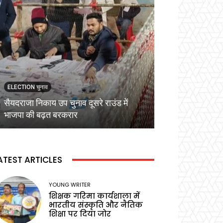
ELECTION चुनाव
ELECTION चुनाव
सैयदराजा निकाय उप चुनाव दूसरे राउंड में
कड़ी सुरक्षा व्यवस्
भाजपा की बढ़त बरकरार
वोटिंग,प्रेक्षक ने बू
ATEST ARTICLES
YOUNG WRITER
शिक्षक गरिमा कार्यशाला में
भारतीय संस्कृति और नैतिक
शिक्षा पर दिया जोर