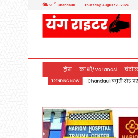
C
31
Chandauli
Thursday, August 6, 2026
होम
काशी/Varanasi
चंदौ
Chandauli:बबुरी रोड पर
डिप्टी सीएम बृजेश पा
TRENDING NOW