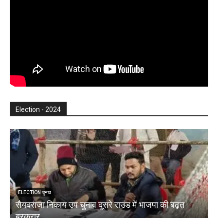
Election - 2024
ELECTION चुनाव
सैयदराजा निकाय उप चुनाव दूसरे राउंड में भाजपा की बढ़त
क
बरकरार
ब