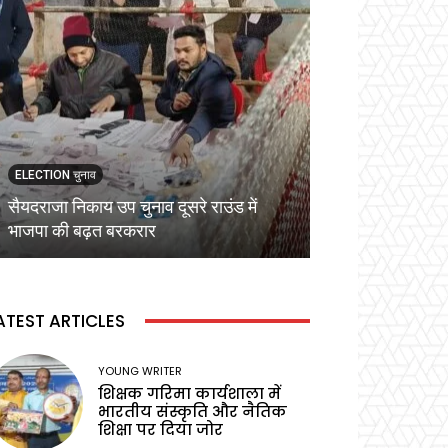
ELECTION चुनाव
ELECTION चुनाव
सैयदराजा निकाय उप चुनाव दूसरे राउंड में
कड़ी सुरक्षा व्यवस्
भाजपा की बढ़त बरकरार
वोटिंग,प्रेक्षक ने बू
ATEST ARTICLES
YOUNG WRITER
शिक्षक गरिमा कार्यशाला में
भारतीय संस्कृति और नैतिक
शिक्षा पर दिया जोर