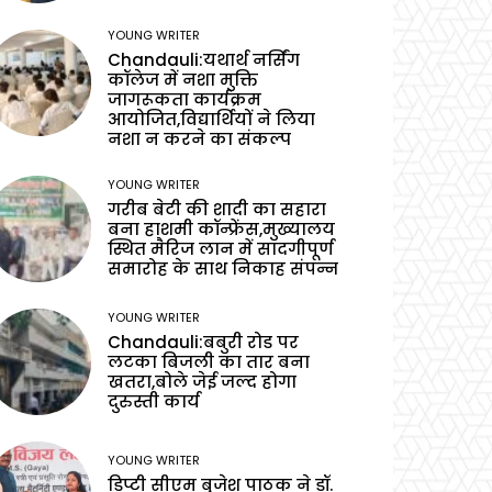
YOUNG WRITER
Chandauli:यथार्थ नर्सिंग
कॉलेज में नशा मुक्ति
जागरूकता कार्यक्रम
आयोजित,विद्यार्थियों ने लिया
नशा न करने का संकल्प
YOUNG WRITER
गरीब बेटी की शादी का सहारा
बना हाशमी कॉन्फ्रेंस,मुख्यालय
स्थित मैरिज लान में सादगीपूर्ण
समारोह के साथ निकाह संपन्न
YOUNG WRITER
Chandauli:बबुरी रोड पर
लटका बिजली का तार बना
खतरा,बोले जेई जल्द होगा
दुरुस्ती कार्य
YOUNG WRITER
डिप्टी सीएम बृजेश पाठक ने डॉ.