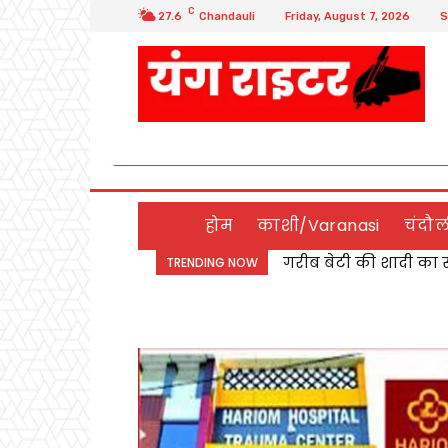
C
27.6
Chandauli
Friday, August 7, 2026
S
होम
काशी/Varanasi
चंदौ
Chandauli:बबुरी रोड पर
TRENDING NOW